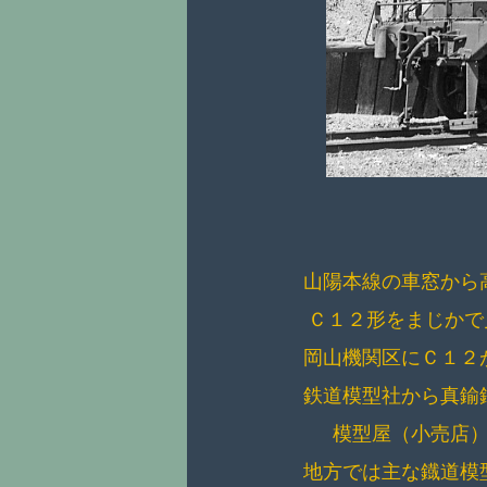
山陽本線の車窓から
Ｃ１２形をまじかで
岡山機関区にＣ１２
鉄道模型社から真鍮
模型屋（小売店）
地方では主な鐡道模