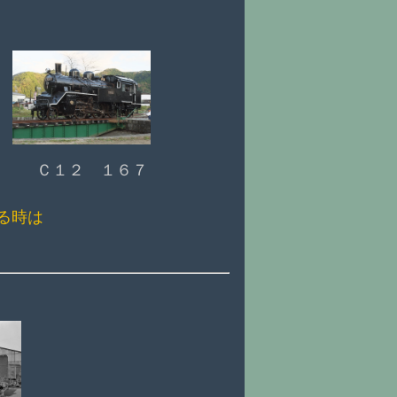
Ｃ１２ １６７
る時は