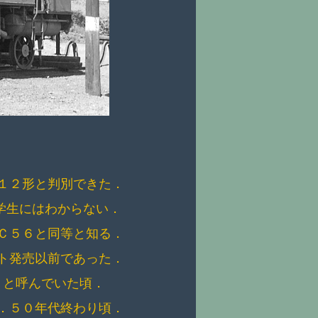
１２形と判別できた．
学生にはわからない．
Ｃ５６と同等と知る．
ト発売以前であった．
）と呼んでいた頃．
．５０年代終わり頃．