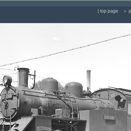
| top page
＞ p