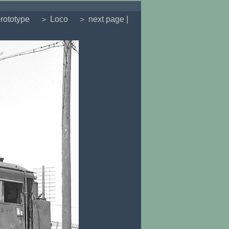
rototype
＞ Loco
＞ next page |