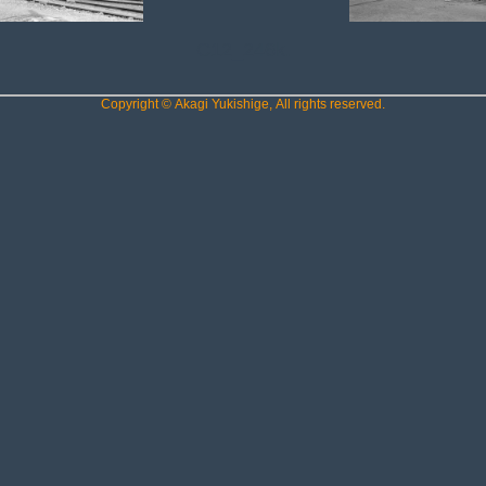
C12_246k.
Copyright © Akagi Yukishige, All rights reserved.