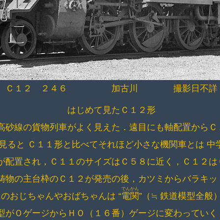
Ｃ１２ ２４６ 加古川 撮影日不詳
はじめて見たＣ１２形
高砂線の貨物列車がよく見えた．遠目にも軸配置からＣ
見ると Ｃ１１形と比べてそれほど小さな機関車とは 中
が配置され，Ｃ１１のサイズはＣ５８に近く，Ｃ１２は
鋳物の主台枠のＣ１２が発売の後，カツミからバラキッ
でんかん
のおじちゃんやおばちゃんは “
電関
”（≒ 鉄道模型全般
型がＯゲージからＨＯ（１６番）ゲージに変わっていく