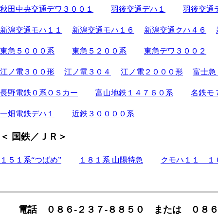
秋田中央交通デワ３００１
羽後交通デハ１
羽後交通
新潟交通モハ１１
新潟交通モハ１６
新潟交通クハ４６
東急５０００系
東急５２００系
東急デワ３００２
江ノ電３００形
江ノ電３０４
江ノ電２０００形
富士急
長野電鉄０系ＯＳカー
富山地鉄１４７６０系
名鉄モ
一畑電鉄デハ１
近鉄３００００系
＜ 国鉄／ＪＲ＞
１５１系“つばめ”
１８１系 山陽特急
クモハ１１ １
電話 ０８６-２３７-８８５０ または ０８６-