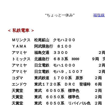
“ちょっと一休み”
福塩線
＜ 私鉄電車 ＞
Ｍリンクス 松尾鉱山 クモハ２００ キッ
ＹＡＭＡ 阿武隈急行 ８１００ キット
アマミヤ 福島交通 ３３００ ２両キット
トミックス 北越急行 ６８３系 8000 ９両 完
アマミヤ 日立電鉄 モハ１０００ ２両キッ
アマミヤ 日立電鉄 モハ９，１００７ ２両キ
コダマ 東武鉄道 １７００系 原形 ２両 キ
エンドウ 東武１７２０系 ＤＲＣ 登場時 ６両 完
天賞堂 東武 ６０５０系 標準色 ２両 完成
天賞堂 東武 ６０５０系 標準色 ２両 完成
天賞堂 東武 ６０５０系 リバイバル色 ２両 完