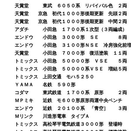
天賞堂 東武 ６０５０系 リバイバル色 ２両 完
天賞堂 京急 初代１０００形後期更新 先頭２両 
天賞堂 京急 初代１０００形後期更新 中間２両 
アダチ 小田急 １７００系１次型（３両編成） キ
エンドウ 小田急 ３０００形 ＳＥ ８両 完成
エンドウ 小田急 ３１００形ＮＳＥ 冷房強化前増
天賞堂 小田急 ７０００形 復活塗装 １１両 完
トミックス 小田急 ５００００形 ＶＳＥ ５両 
トミックス 小田急 ５００００系ＶＳＥ 増結５両 
トミックス 上田交通 モハ５２５０ 完成
ＹＡＭＡ 名鉄 ５９０形 キット ￥
コダマ 東武鉄道 １７００系 原形 ２両 キ
ＭＰミキ 近鉄 モ６００形原形両運中央ベンチ 
エンドウ 近鉄 ２０１００系 「青空］ ３両 キ
Ｍリンク 川造形電車 タイプＡ キット
トミックス 高松琴平電気鉄道３０００形 登場時 