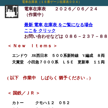
電車在庫表（１６番ゲージ在庫表００４）
電車在庫表 ２０２６／０６／２４
（作業中）
最新 電車 在庫表 をご覧になる場合
ここを クリック
お問い合わせなどは ０８６－２３７－８８５０ ま
＜ Ｎｅｗ Ｉｔｅｍｓ ＞
エンドウ JR西日本 ５００系新幹線 V編成 ８両 完
天賞堂 小田急７０００系 ＬＳＥ 更新車 １１両 完成品 ￥２
( 以下 作業中 しばらく 猶予ください．)
＜ 国鉄／ＪＲ ＞
カトー クモハ１２ ０５２ 完成品