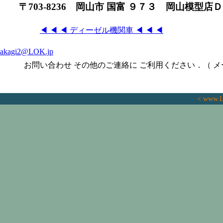
〒703-8236 岡山市 国富 ９７３ 岡山模型店ＤＡ
◀ ◀ ◀ ディーゼル機関車 ◀ ◀ ◀
akagi2@LOK.jp
お問い合わせ その他のご連絡に ご利用ください．（ メ
< www.L