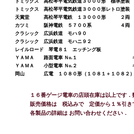
トミックス 高松琴平電気鉄道３０００形 標準塗装 
トミックス 高松琴平電気鉄道３０００形レトロ塗装 
天賞堂 髙松琴平電鉄 １３０００形 ２両 完成
カツミ 阪神電鉄 ５７００系 ４両 完成
クラシック 広浜鉄道 モハ９０ キット 
クラシック 広浜鉄道 モハニ９２ キット 
レイルロード 琴電８１ エッチング板 キッ
ＹＡＭＡ 路面電車 Ｎo.１ キッ
ＹＡＭＡ 小型電車 Ｎo.２ キッ
岡山 広電 １０８０形（１０８１＋１０８２）
１６番ゲージ電車の店頭在庫は以上です．
販売価格は 税込みで 定価から１％引き
各製品の詳細は お問い合わせくだ