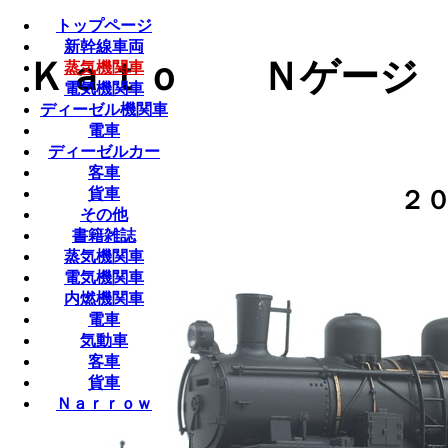
トップページ
新幹線車両
Ｋａｔｏ Ｎゲージ （ 
蒸気機関車
電気機関車
ディーゼル機関車
電車
ディーゼルカー
客車
貨車
２
その他
書籍雑誌
蒸気機関車
電気機関車
内燃機関車
電車
気動車
客車
貨車
Ｎａｒｒｏｗ