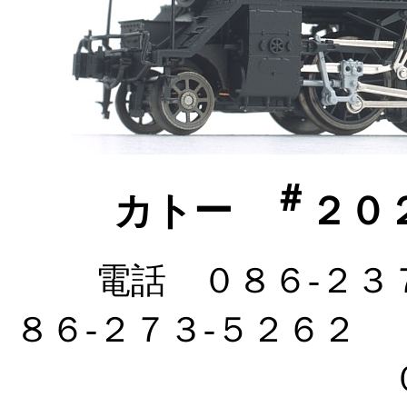
＃
カトー
２０
電話 ０８６-２３
８６-２７３-５２６２