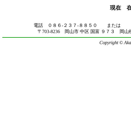
現在 
電話 ０８６-２３７-８８５０ または ０
〒703-8236 岡山市 中区 国富 ９７３ 岡山
Copyright © Akag