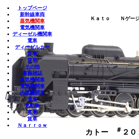
トップページ
新幹線車両
Ｋａｔｏ Ｎゲージ （
蒸気機関車
電気機関車
ディーゼル機関車
電車
ディーゼルカー
客車
貨車
その他
書籍雑誌
蒸気機関車
電気機関車
内燃機関車
電車
気動車
客車
貨車
Ｎａｒｒｏｗ
＃
カトー
２０