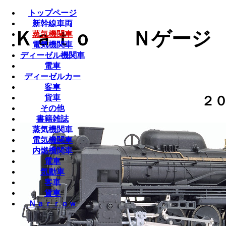
トップページ
新幹線車両
Ｋａｔｏ Ｎゲージ （ 
蒸気機関車
電気機関車
ディーゼル機関車
電車
ディーゼルカー
客車
貨車
２
その他
書籍雑誌
蒸気機関車
電気機関車
内燃機関車
電車
気動車
客車
貨車
Ｎａｒｒｏｗ