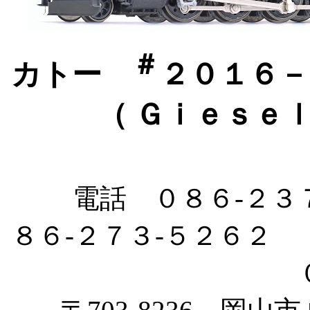
＃
カトー
２０１６
（ Ｇｉｅｓｅ
電話 ０８６-２３
８６-２７３-５２６２