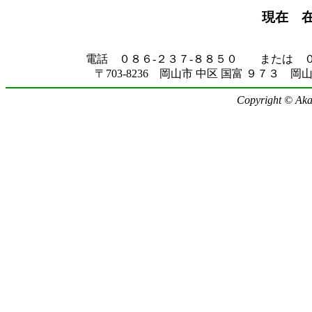
現在 
電話 ０８６-２３７-８８５０ または ０
〒703-8236 岡山市 中区 国富 ９７３ 岡山
Copyright © Akag