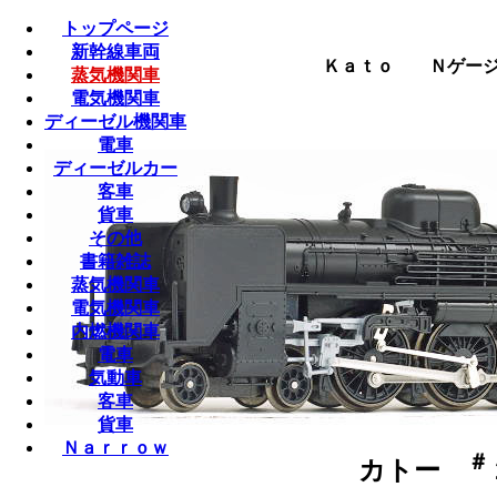
トップページ
新幹線車両
Ｋａｔｏ Ｎゲージ （
蒸気機関車
電気機関車
ディーゼル機関車
電車
ディーゼルカー
客車
貨車
その他
書籍雑誌
蒸気機関車
電気機関車
内燃機関車
電車
気動車
客車
貨車
Ｎａｒｒｏｗ
＃
カトー