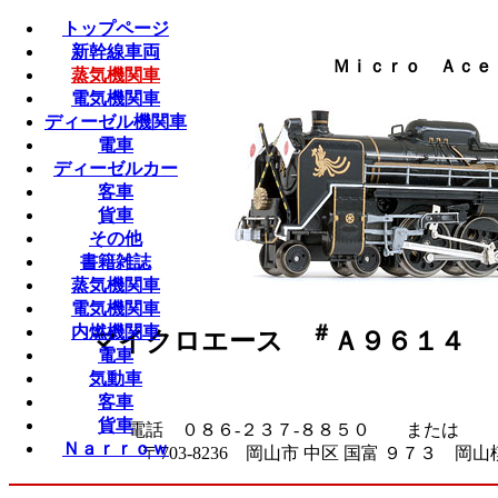
トップページ
新幹線車両
Ｍｉｃｒｏ Ａｃｅ 
蒸気機関車
電気機関車
ディーゼル機関車
電車
ディーゼルカー
客車
貨車
その他
書籍雑誌
蒸気機関車
電気機関車
＃
内燃機関車
マイクロエース
Ａ９６１４
電車
気動車
客車
貨車
電話 ０８６-２３７-８８５０ または ０
Ｎａｒｒｏｗ
〒703-8236 岡山市 中区 国富 ９７３ 岡山