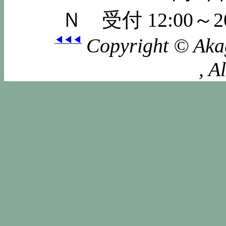
Ｎ 受付 12:00
Copyright © Aka
◀◀◀
, A