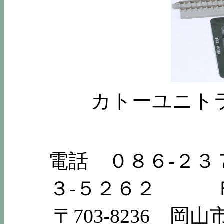
カトーユニト
電話 ０８６-２３７
３-５２６２ Ｆ
〒703-8236 岡山