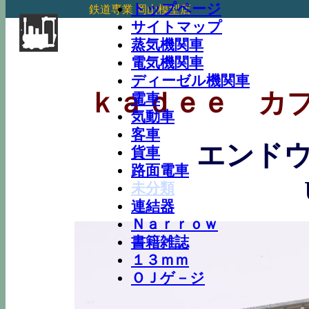
トップページ
鉄道専業 岡山模型店
サイトマップ
蒸気機関車
電気機関車
ディーゼル機関車
ｋａｄｅｅ カ
電車
気動車
客車
エンド
貨車
路面電車
未分類
連結器
Ｎａｒｒｏｗ
書籍雑誌
１３ｍｍ
ＯＪゲ－ジ