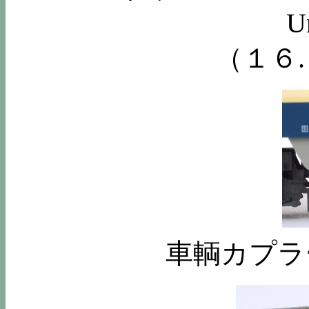
U
（１６
車輌カプラー交