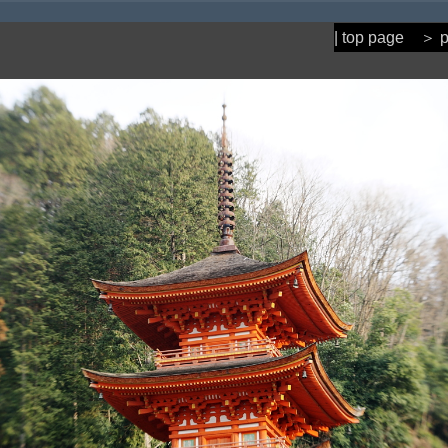
| top page
＞ p