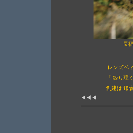
長
レンズベィ
「 絞り環
創建は 鎌
◀◀◀