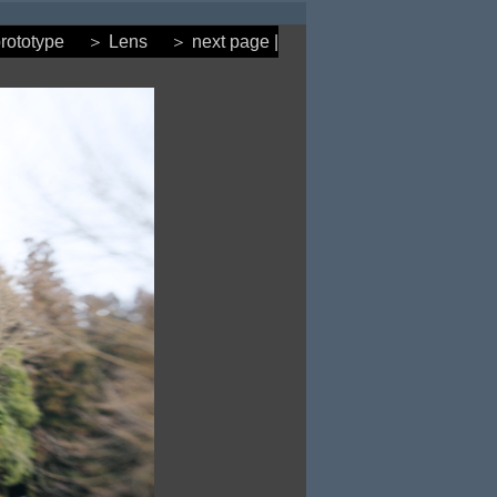
rototype
＞ Lens
＞ next page |