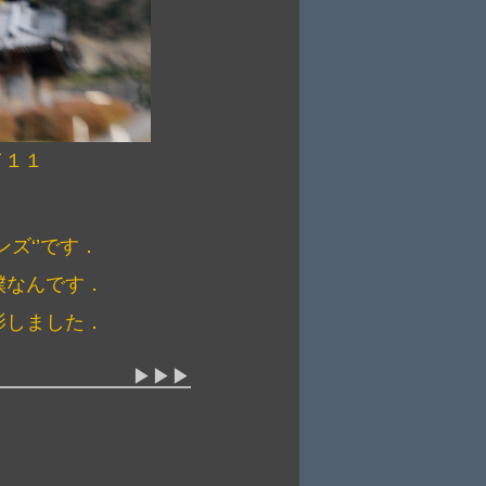
１１
ズ‘’です．
僕なんです．
影しました．
▶▶▶