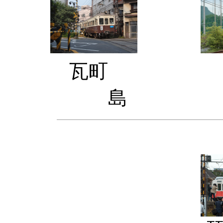
瓦町 
島 