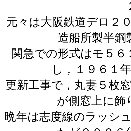
元々は大阪鉄道デロ２
造船所製半鋼
関急での形式はモ５６
し，１９６１
更新工事で，丸妻５枚
が側窓上に飾
晩年は志度線のラッシ