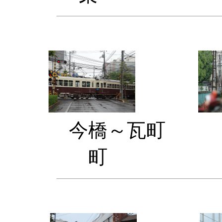
今橋～瓦
町 房