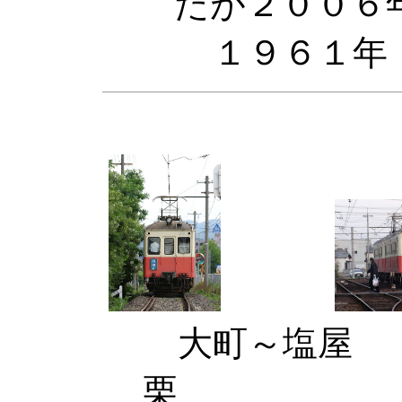
たが２００６
１９６１年
大町
栗