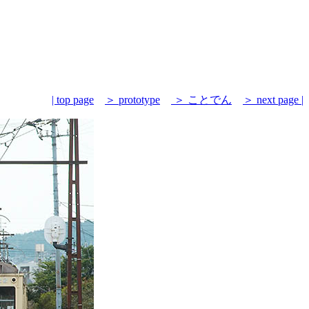
| top page
＞ prototype
＞ ことでん
＞ next page |