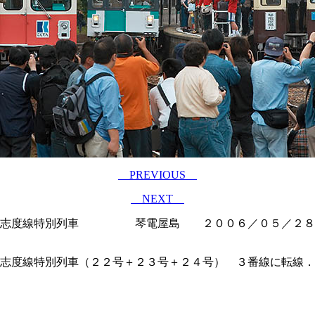
PREVIOUS
NEXT
志度線特別列車 琴電屋島 ２００６／０５／２８
志度線特別列車（２２号＋２３号＋２４号） ３番線に転線．