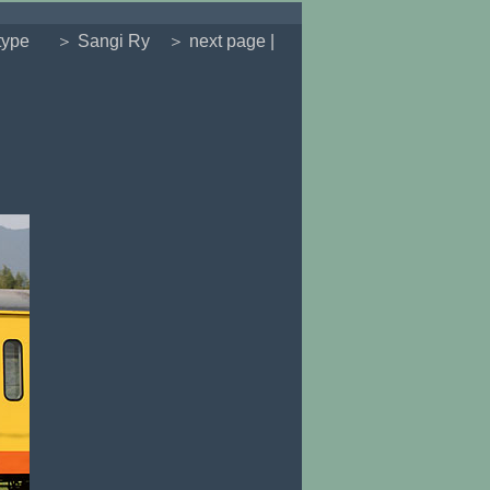
type
＞ Sangi Ry
＞ next page |