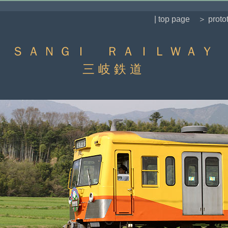
| top page
＞ proto
ＳＡＮＧＩ ＲＡＩＬＷＡＹ
三岐鉄道