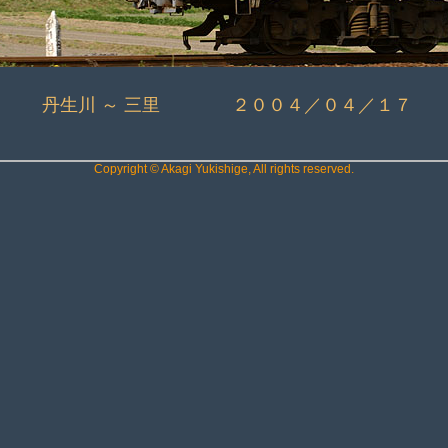
丹生川 ～ 三里 ２００４／０４／１７
Copyright © Akagi Yukishige, All rights reserved.