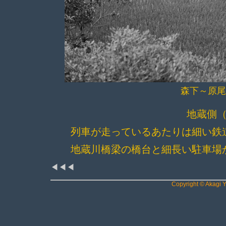
森下～
地蔵側
列車が走っているあたりは細い鉄
地蔵川橋梁の橋台と細長い駐車場
◀◀◀
Copyright © Akagi Y