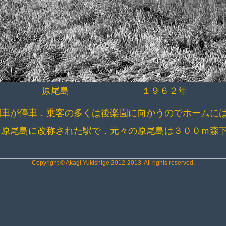
原尾島 １９６２年
列車が停車．乗客の多くは後楽園に向かうのでホームに
は原尾島に改称された駅で，元々の原尾島は３００ｍ森
Copyright © Akagi Yukishige 2012-2013, All rights reserved.