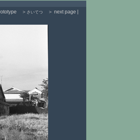
ototype
＞
＞ next page |
さいてつ