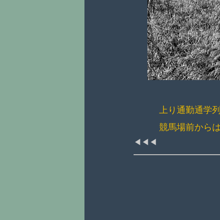
上り通勤通学
競馬場前から
◀◀◀