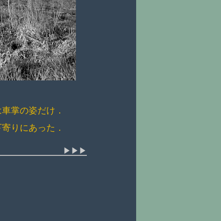
は車掌の姿だけ．
下寄りにあった．
▶▶▶