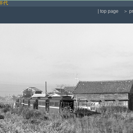
年代
| top page
＞ pr