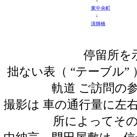
東中央町
↓
清輝橋
停留所を
拙ない表（ “テーブル”
軌道 ご訪問の
撮影は 車の通行量に左
所によってそ