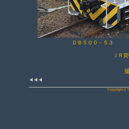
ＤＢ５００－５３
ＪＲ貨
◀◀◀
Copyright © Ya