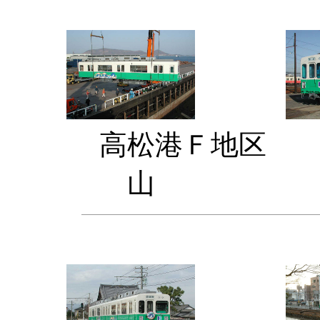
高松港
山 一