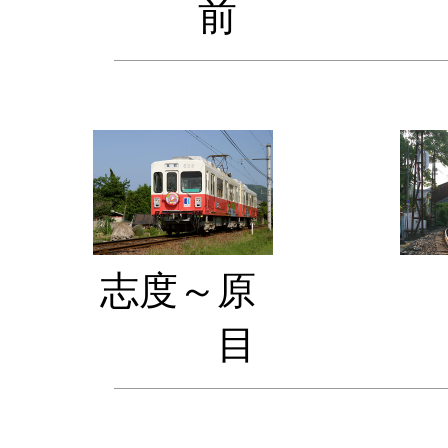
前 
志度～原 
目 