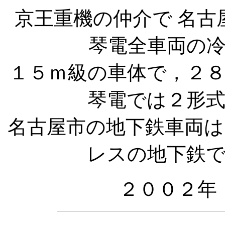
京王重機の仲介で 名古
琴電全車両の
１５ｍ級の車体で，２
琴電では２形
名古屋市の地下鉄車両
レスの地下鉄
２００２年