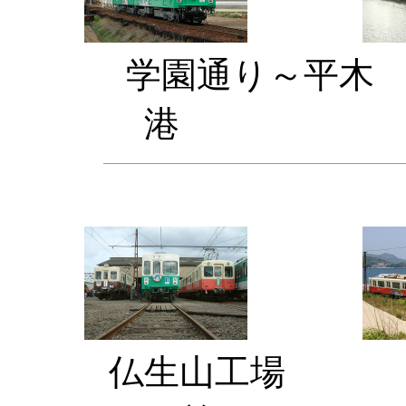
学園通り
港 太
仏生山工