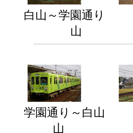
白山～学園通
山
学園通り～白
山 白