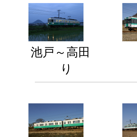
池戸～高田
り 学