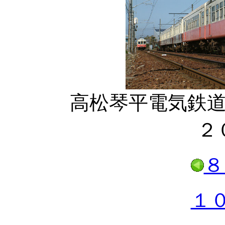
高松琴平電気鉄道
２
８
１