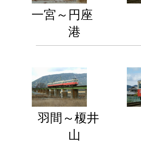
一宮～円座
港 
羽間～榎
山 