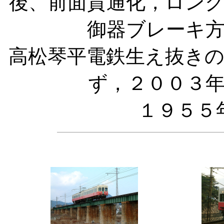
後、前面貫通化，ロン
御器ブレーキ
高松琴平電鉄生え抜き
ず，２００３
１９５５