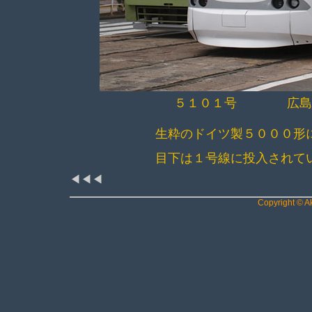
５１０１号 広島駅
生粋のドイツ製５０００形
目下は１号線に投入されて
◀◀◀
Copyright © Ak