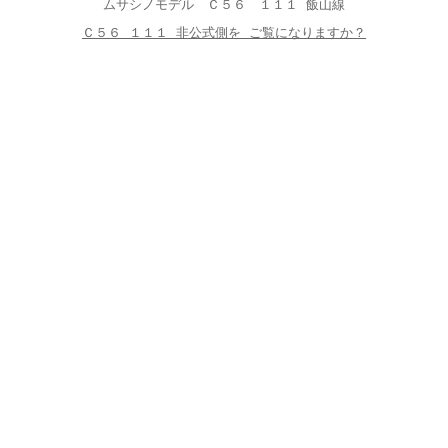
ムサシノモデル Ｃ５６ １１１ 飯山線
Ｃ５６ １１１ 非公式側を ご覧になりますか？