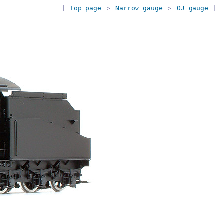
|
Top page
＞
Narrow gauge
＞
OJ gauge
|