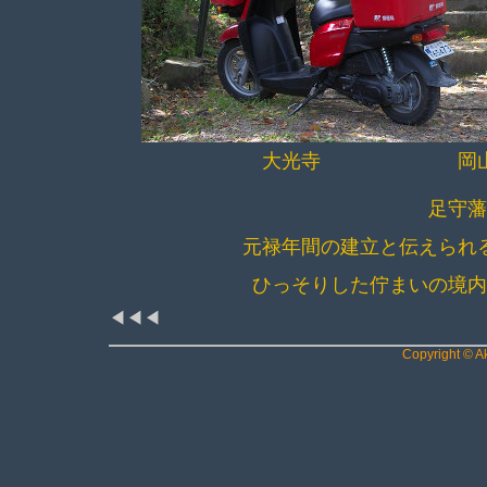
大光寺 岡山市北
足守
元禄年間の建立と伝えられ
ひっそりした佇まいの境
◀◀◀
Copyright © Ak