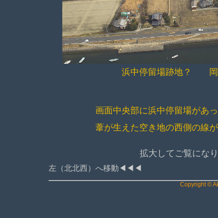
浜中停留場跡地？ 岡
画面中央部に浜中停留場があ
葦が生えた空き地の西側の線
拡大してご覧になりま
左（北北西）へ移動◀◀◀
Copyright © Ak