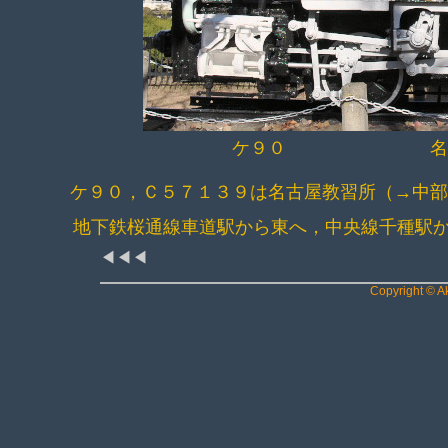
ケ９０ 名古屋市
ケ９０，Ｃ５７１３９は名古屋教習所（→中
地下鉄桜通線車道駅から東へ，中央線千種駅か
◀◀◀
Copyright © Ak