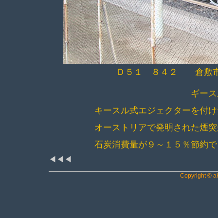
Ｄ５１ ８４２ 倉敷市
ギース
キースル式エジェクターを付け
オーストリアで発明された煙突
石炭消費量が９～１５％節約で
◀◀◀
Copyright © ak