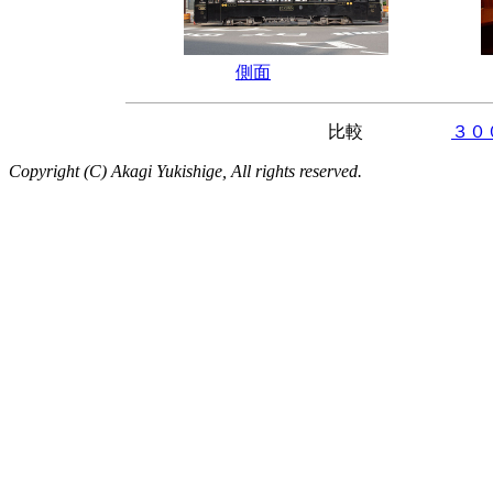
側面
比較
３０
Copyright (C) Akagi Yukishige, All rights reserved.