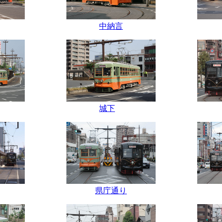
中納言
城下
県庁通り