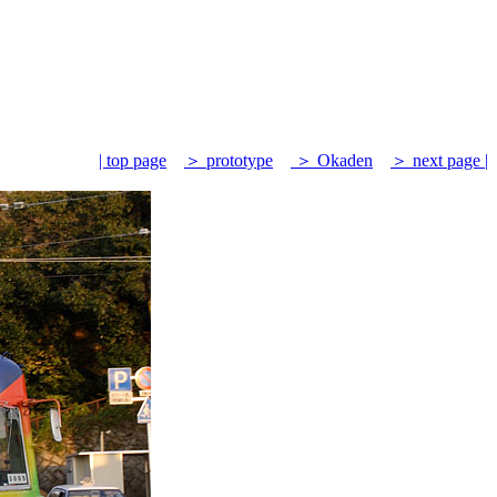
| top page
＞ prototype
＞ Okaden
＞ next page |