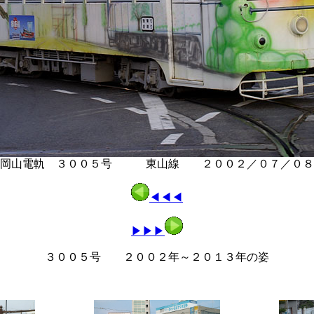
岡山電軌 ３００５号 東山線 ２００２／０７／０８
◀◀◀
▶▶▶
３００５号 ２００２年～２０１３年の姿