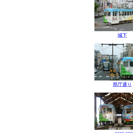
城下
県庁通り