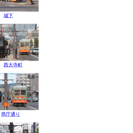
城下
西大寺町
県庁通り