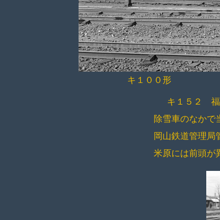
キ１００形 豊
キ１５２ 
除雪車のなかで
岡山鉄道管理局
米原には前頭が