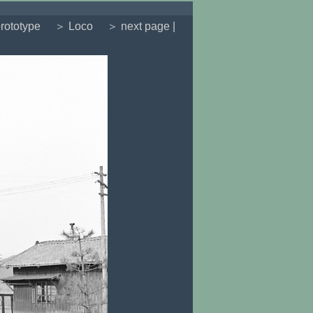
rototype
＞ Loco
＞ next page |