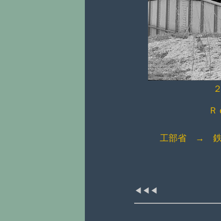
Ｒｏ
工部省 → 
◀◀◀