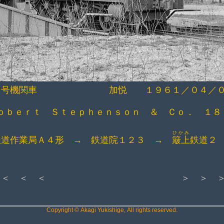
２号機関車 加悦 １９６１／０４／０
ｂｅｒｔ Ｓｔｅｐｈｅｎｓｏｎ ＆ Ｃｏ． １８
ひかみ
鉄道作業局Ａ４形 → 鉄道院１２３ →
簸上
鉄道２
＜ ＜ ＜
＞ ＞ 
Copyright © Akagi Yukishige, All rights reserved.