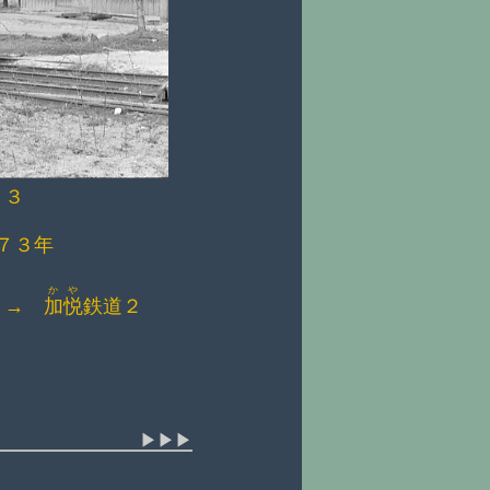
３
７３年
かや
 →
加悦
鉄道２
＞
▶▶▶