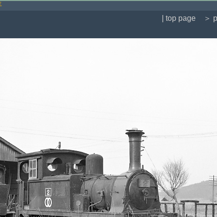
年
| top page
＞ p