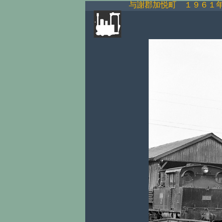
与謝郡加悦町 １９６１