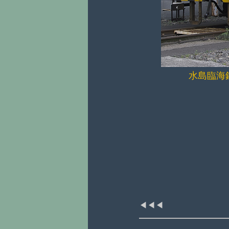
水島臨海
◀◀◀