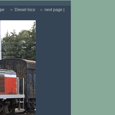
ype
＞ Diesel loco
＞ next page |