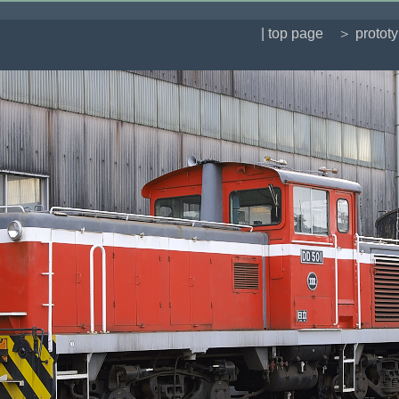
| top page
＞ protot