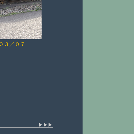
０３／０７
▶▶▶