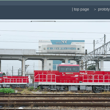
| top page
＞ protot