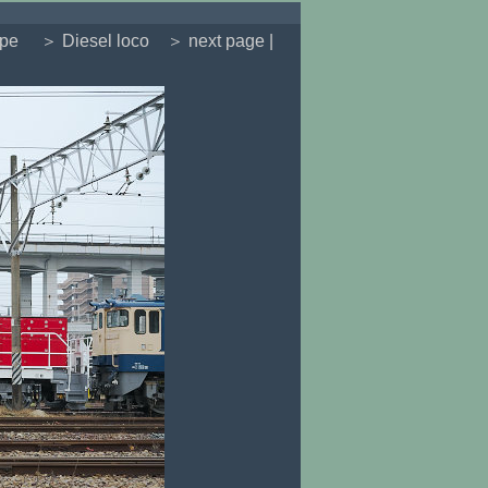
ype
＞ Diesel loco
＞ next page |