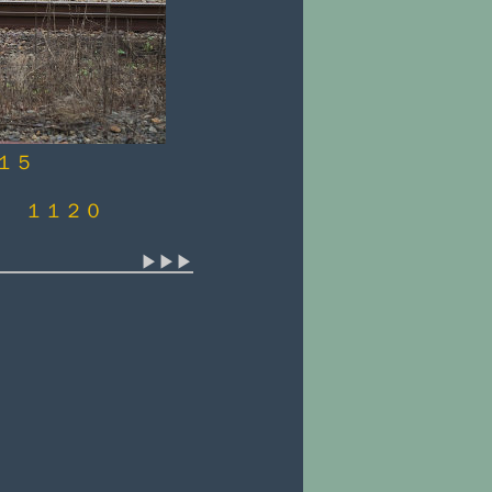
１５
 １１２０
▶▶▶