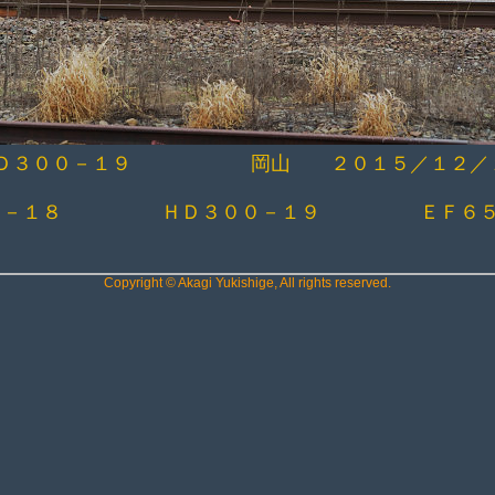
Ｄ３００－１９ 岡山 ２０１５／１２／
００－１８ ＨＤ３００－１９ ＥＦ６５
Copyright © Akagi Yukishige, All rights reserved.