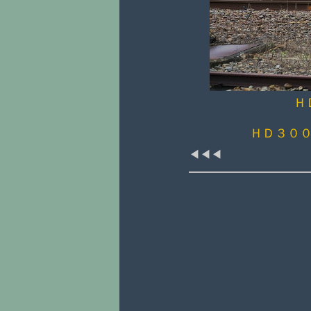
Ｈ
ＨＤ３
◀◀◀