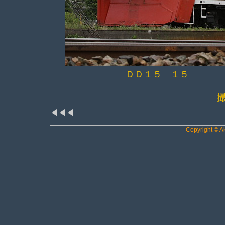
ＤＤ１５ １５ 
◀◀◀
Copyright © Ak