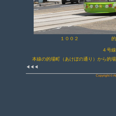
１００２ 的場町～
４号
本線の的場町（あけぼの通り）から的
◀◀◀
Copyright © Ak