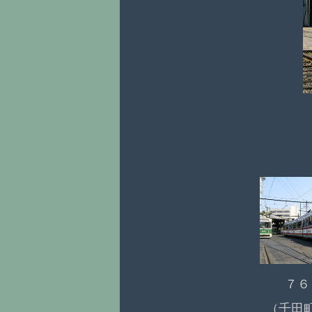
７６
（千田