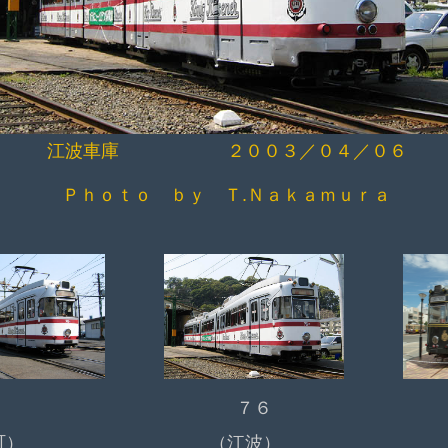
江波車庫 ２００３／０４／０６
Ｐｈｏｔｏ ｂｙ Ｔ.Ｎａｋａｍｕｒａ
７６
町）
（江波）