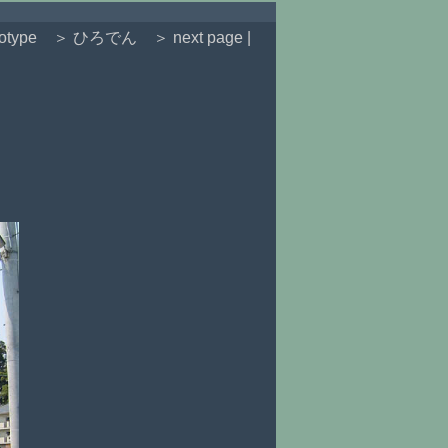
otype
＞ ひろでん
＞ next page |