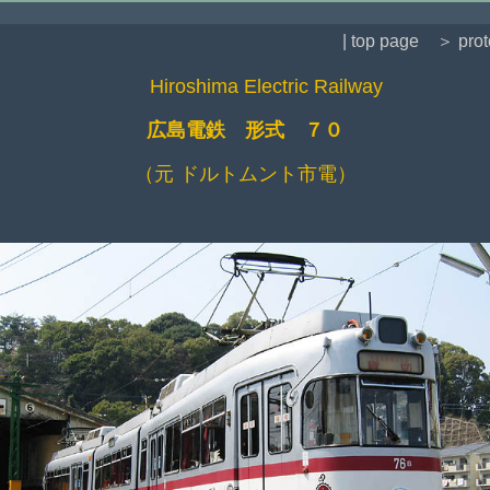
| top page
＞ prot
Hiroshima Electric Railway
広島電鉄 形式 ７０
（元 ドルトムント市電）