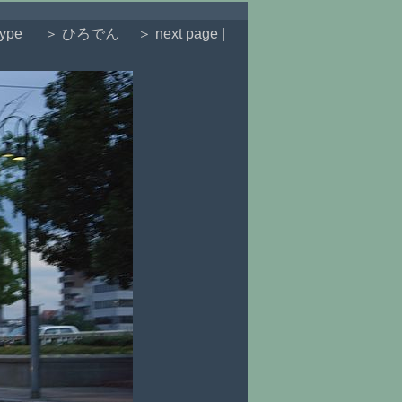
type
＞ ひろでん
＞ next page |