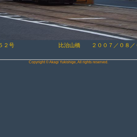
５２号 比治山橋 ２００７／０８／
Copyright © Akagi Yukishige, All rights reserved.