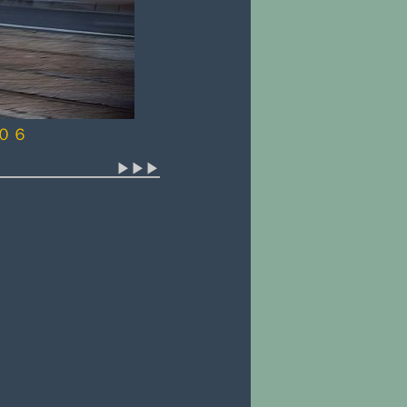
０６
▶▶▶