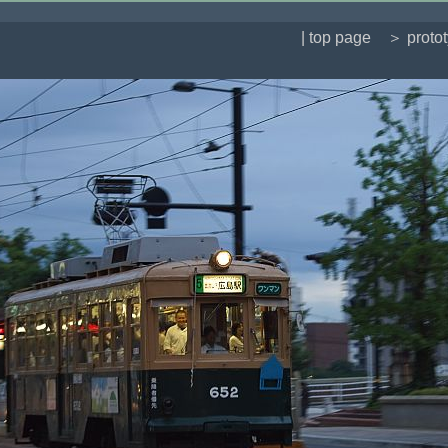
| top page
＞ proto