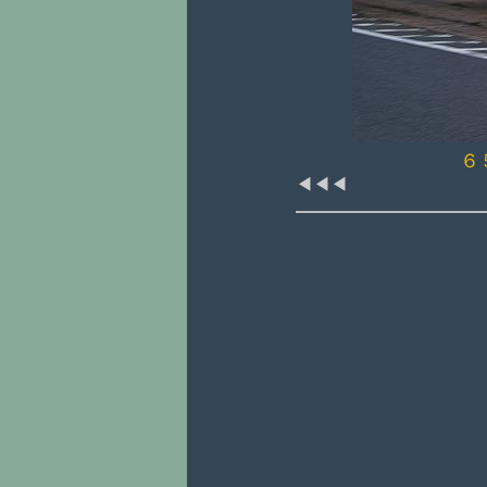
６
◀◀◀