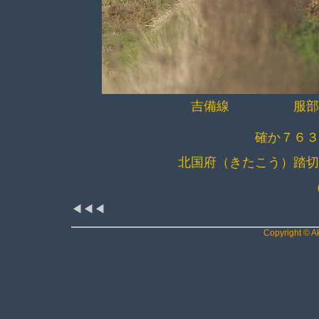
吉備線 服部～東
確か７６
北国府（きたこう）踏
（
◀◀◀
Copyright © Ak