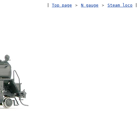
|
Top page
＞
N gauge
＞
Steam loco
|