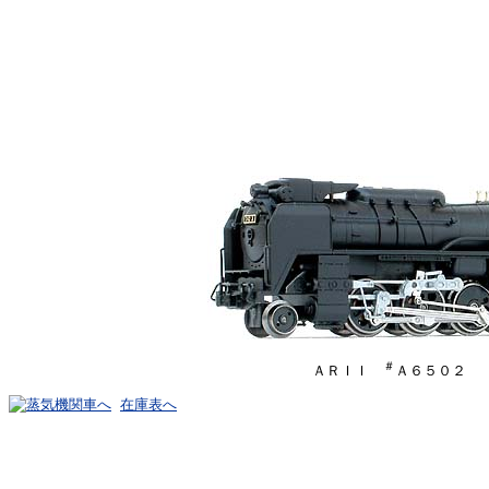
＃
ＡＲＩＩ
Ａ６５０２
在庫表へ