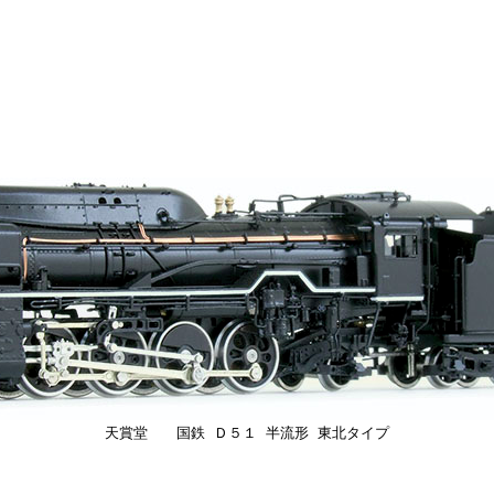
天賞堂 国鉄 Ｄ５１ 半流形 東北タイプ