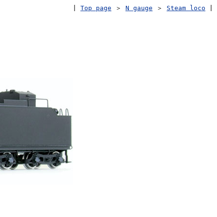
|
Top page
＞
N gauge
＞
Steam loco
|