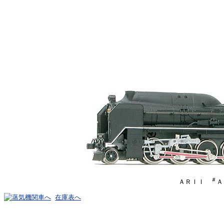
＃
ＡＲＩＩ
在庫表へ