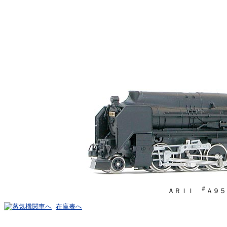
＃
ＡＲＩＩ
Ａ９５
在庫表へ