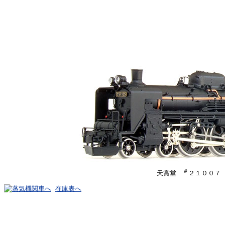
＃
天賞堂
２１００７
在庫表へ