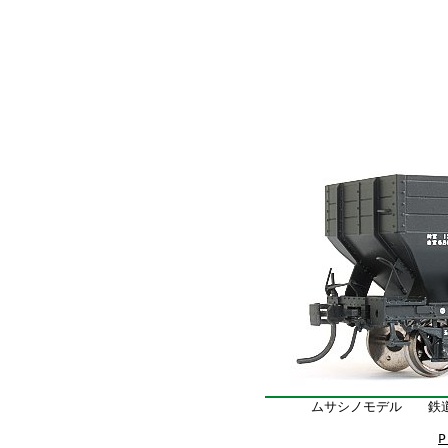
ムサシノモデル 鉄道
P